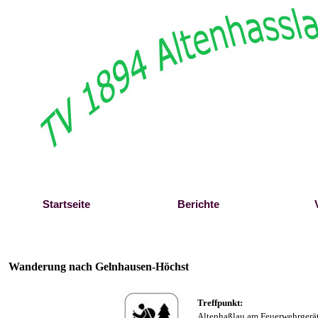
Direkt zum Seiteninhalt
Startseite
Berichte
Wanderung nach Gelnhausen-Höchst
Treffpunkt:
Altenhaßlau am Feuerwehrgerä