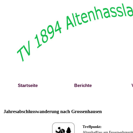
Direkt zum Seiteninhalt
Startseite
Berichte
Jahresabschlusswanderung nach Grossenhausen
Treffpunkt:
Altenhaßlau am Feuerwehrgerä