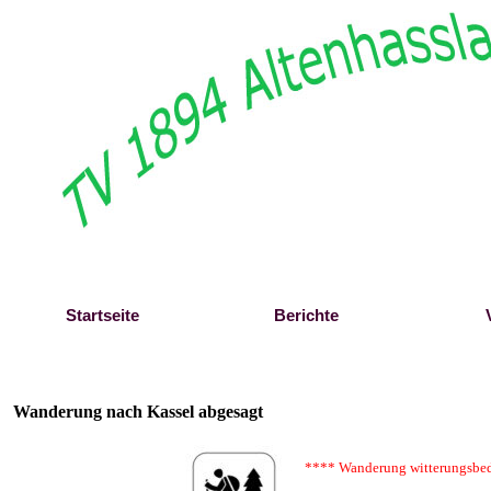
Direkt zum Seiteninhalt
Startseite
Berichte
Wanderung nach Kassel abgesagt
**** Wanderung witterungsbe