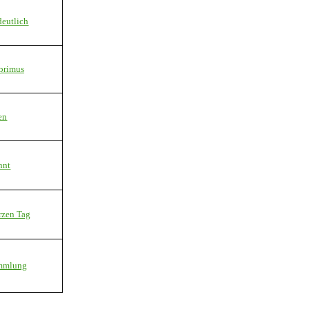
deutlich
nprimus
en
nnt
rzen Tag
ammlung