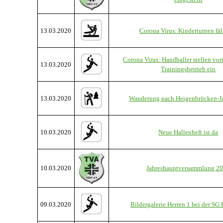
13.03.2020
Corona Virus: Kinderturnen fäl
Corona Virus: Handballer stellen vo
13.03.2020
Trainingsbetrieb ein
13.03.2020
Wanderung nach Heigenbrücken-J
10.03.2020
Neue Hallenheft ist da
10.03.2020
Jahreshauptversammlung 2
09.03.2020
Bildergalerie Herren 1 bei der SG