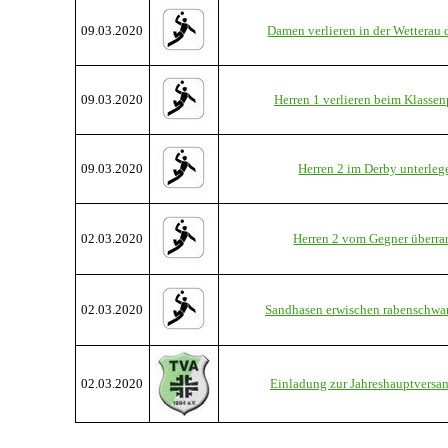
09.03.2020
Damen verlieren in der Wetterau 
09.03.2020
Herren 1 verlieren beim Klasse
09.03.2020
Herren 2 im Derby unterleg
02.03.2020
Herren 2 vom Gegner überra
02.03.2020
Sandhasen erwischen rabenschwa
02.03.2020
Einladung zur Jahreshauptvers