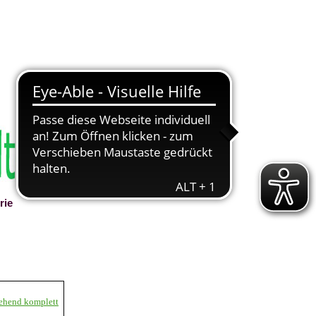
rie
▼
gehend komplett