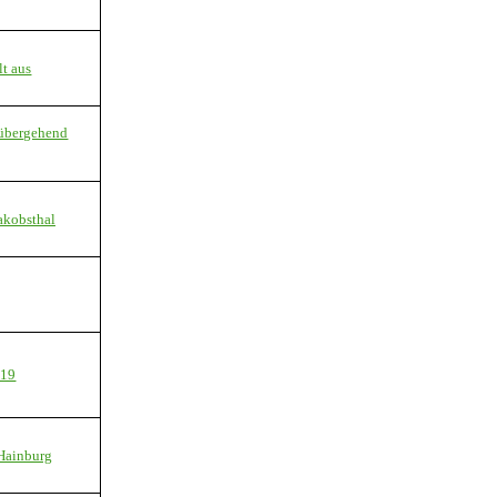
lt aus
rübergehend
akobsthal
019
 Hainburg