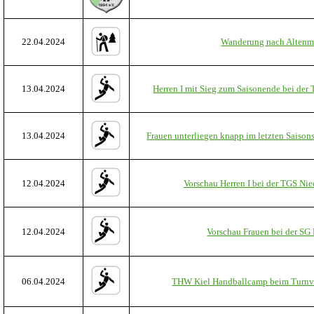
22.04.2024
Wanderung nach Altenmi
13.04.2024
Herren I mit Sieg zum Saisonende bei der
13.04.2024
Frauen unterliegen knapp im letzten Saison
12.04.2024
Vorschau Herren I bei der TGS Nie
12.04.2024
Vorschau Frauen bei der SG
06.04.2024
THW Kiel Handballcamp beim Turnve