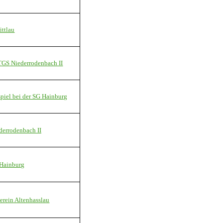
ttlau
 TGS Niederrodenbach II
spiel bei der SG Hainburg
derrodenbach II
 Hainburg
rein Altenhasslau