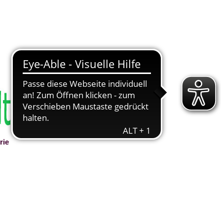
rie
▼