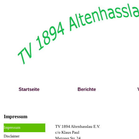
Direkt zum Seiteninhalt
Startseite
Berichte
Impressum
TV 1894 Altenhasslau E.V.
Impressum
c/o Klaus Paul
Disclaimer
Metzger Str. 24