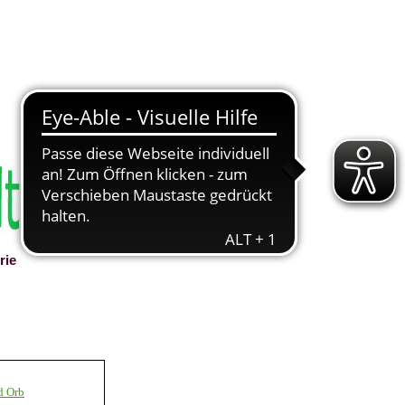
rie
▼
d Orb