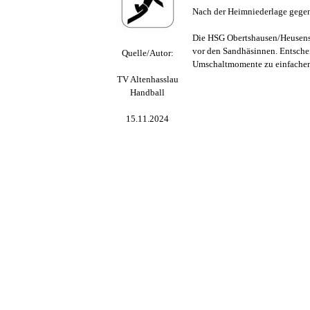
Nach der Heimniederlage gegen
Die HSG Obertshausen/Heusenst
vor den Sandhäsinnen. Entschei
Quelle/Autor:
Umschaltmomente zu einfachen
TV Altenhasslau
Handball
15.11.2024
Zurück zum Seiteninhalt